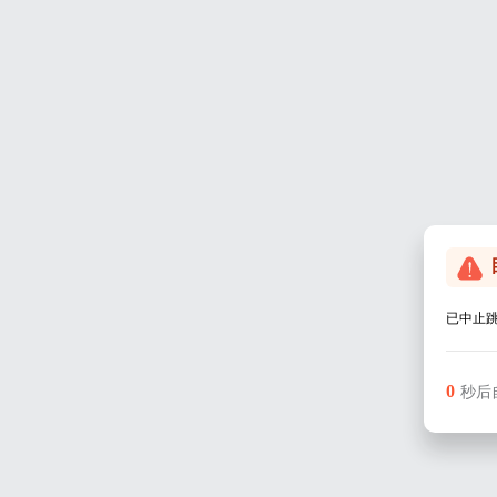
已中止
0
秒后