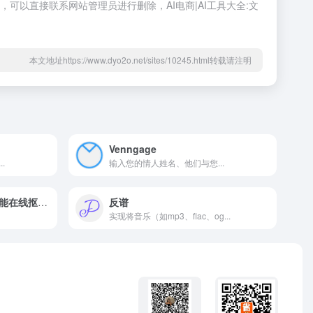
，可以直接联系网站管理员进行删除，AI电商|AI工具大全:文
本文地址https://www.dyo2o.net/sites/10245.html转载请注明
Venngage
.
输入您的情人姓名、他们与您...
新一代AI褪底工具 – AI智能在线抠图去除背景
反谱
实现将音乐（如mp3、flac、og...