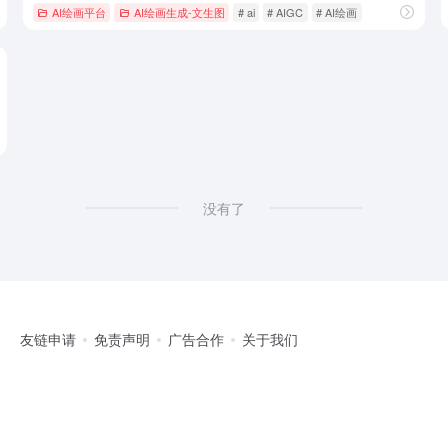
# API
AI绘画平台
AI绘画生成-文生图
# ai
# AIGC
# AI绘画
没有了
友链申请
免责声明
广告合作
关于我们