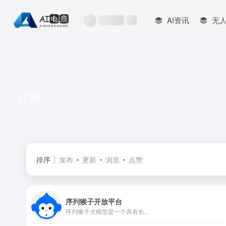
AI资讯
无
开源
共 4 篇网址
排序
发布
更新
浏览
点赞
序列猴子开放平台
序列猴子大模型是一个具有长...