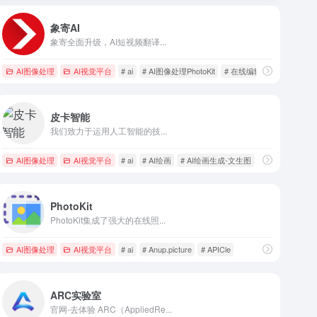
象寄AI
象寄全面升级，AI短视频翻译...
，灰豚，微博，抖音，快手，小红书，西瓜视频，微视，bi站，今日头条，排行榜，数据分析，创
AI图像处理
AI视觉平台
# ai
# AI图像处理PhotoKit
# 在线编辑器
皮卡智能
我们致力于运用人工智能的技...
AI图像处理
AI视觉平台
# ai
# AI绘画
# AI绘画生成-文生图
PhotoKit
PhotoKit集成了强大的在线照...
AI图像处理
AI视觉平台
# ai
# Anup.picture
# APICle
ARC实验室
官网-去体验 ARC（AppliedRe...