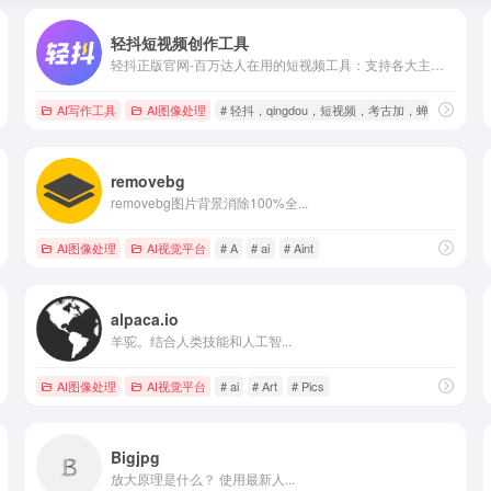
轻抖短视频创作工具
轻抖正版官网-百万达人在用的短视频工具：支持各大主流平台批量提取视频、找达人；全网高清素材一键搜索；AI智能视频混剪、文案生成等
AI写作工具
AI图像处理
# 轻抖，qingdou，短视频，考古加，蝉妈妈
removebg
removebg图片背景消除100%全...
AI图像处理
AI视觉平台
# A
# ai
# Aint
alpaca.io
羊驼。结合人类技能和人工智...
AI图像处理
AI视觉平台
# ai
# Art
# Pics
Bigjpg
放大原理是什么？ 使用最新人...